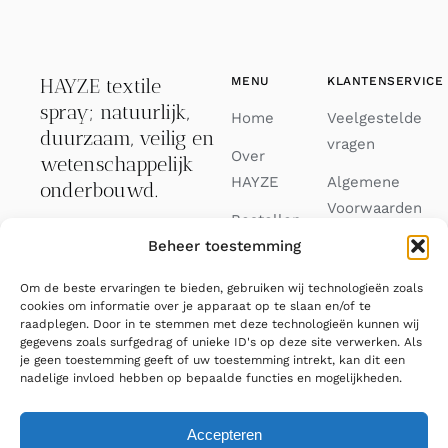
HAYZE textile
MENU
KLANTENSERVICE
spray; natuurlijk,
Home
Veelgestelde
duurzaam, veilig en
vragen
Over
wetenschappelijk
HAYZE
Algemene
onderbouwd.
Voorwaarden
Bestellen
Binnen 3
Beheer toestemming
Privacy
Journal
werkdagen verzonden.
Verklaring
Om de beste ervaringen te bieden, gebruiken wij technologieën zoals
Contact
033 88 82 688
cookies om informatie over je apparaat op te slaan en/of te
Cookiebeleid
raadplegen. Door in te stemmen met deze technologieën kunnen wij
FAQ
(EU)
gegevens zoals surfgedrag of unieke ID's op deze site verwerken. Als
info@hayze.eu
je geen toestemming geeft of uw toestemming intrekt, kan dit een
nadelige invloed hebben op bepaalde functies en mogelijkheden.
Accepteren
© 2026 Hayze • All