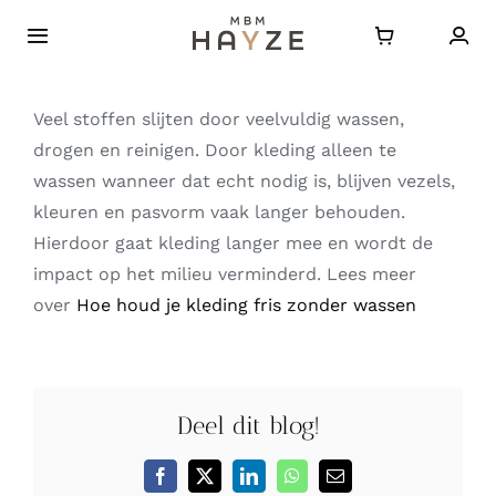
Ga
naar
Toggle
Navigatie
inhoud
Home
Veel stoffen slijten door veelvuldig wassen,
drogen en reinigen. Door kleding alleen te
Over HAYZE
wassen wanneer dat echt nodig is, blijven vezels,
kleuren en pasvorm vaak langer behouden.
Bestellen
Hierdoor gaat kleding langer mee en wordt de
impact op het milieu verminderd. Lees meer
over
Hoe houd je kleding fris zonder wassen
Journal
Contact
Deel dit blog!
FAQ
Facebook
X
LinkedIn
WhatsApp
E-