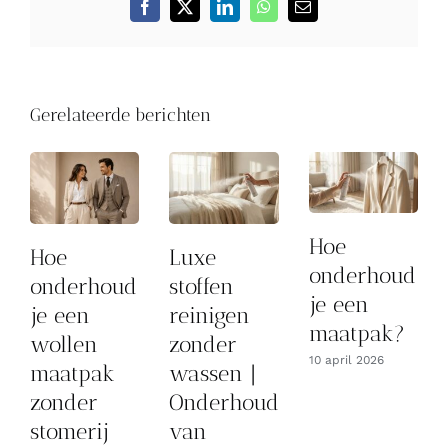
Facebook
X
LinkedIn
WhatsApp
E-
mail
Gerelateerde berichten
Hoe
Hoe
Luxe
onderhoud
onderhoud
stoffen
je een
je een
reinigen
maatpak?
wollen
zonder
10 april 2026
maatpak
wassen |
zonder
Onderhoud
stomerij
van