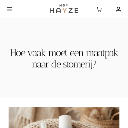
Ga
naar
Toggle
Navigatie
inhoud
Home
Over HAYZE
Hoe vaak moet een maatpak
naar de stomerij?
Bestellen
Journal
Contact
FAQ