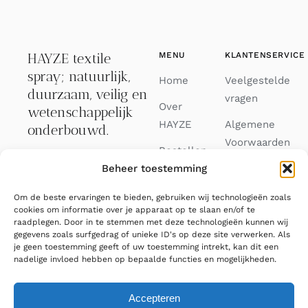
HAYZE textile
MENU
KLANTENSERVICE
spray; natuurlijk,
Home
Veelgestelde
duurzaam, veilig en
vragen
Over
wetenschappelijk
HAYZE
Algemene
onderbouwd.
Voorwaarden
Bestellen
Binnen 3
Privacy
Beheer toestemming
Journal
werkdagen verzonden.
Verklaring
Om de beste ervaringen te bieden, gebruiken wij technologieën zoals
Contact
033 88 82 688
cookies om informatie over je apparaat op te slaan en/of te
Cookiebeleid
raadplegen. Door in te stemmen met deze technologieën kunnen wij
FAQ
(EU)
gegevens zoals surfgedrag of unieke ID's op deze site verwerken. Als
info@hayze.eu
je geen toestemming geeft of uw toestemming intrekt, kan dit een
nadelige invloed hebben op bepaalde functies en mogelijkheden.
Accepteren
© 2026 Hayze • All