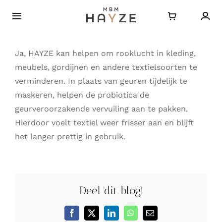
Ga
naar
Toggle
Navigatie
inhoud
Home
Ja, HAYZE kan helpen om rooklucht in kleding,
meubels, gordijnen en andere textielsoorten te
Over HAYZE
verminderen. In plaats van geuren tijdelijk te
maskeren, helpen de probiotica de
Bestellen
geurveroorzakende vervuiling aan te pakken.
Hierdoor voelt textiel weer frisser aan en blijft
het langer prettig in gebruik.
Journal
Contact
Deel dit blog!
FAQ
Facebook
X
LinkedIn
WhatsApp
E-