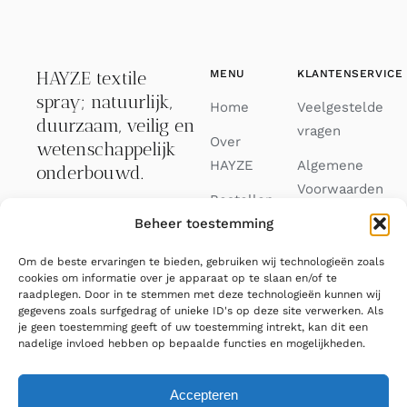
HAYZE textile
MENU
KLANTENSERVICE
spray; natuurlijk,
Home
Veelgestelde
duurzaam, veilig en
vragen
Over
wetenschappelijk
HAYZE
Algemene
onderbouwd.
Voorwaarden
Bestellen
Binnen 3
Beheer toestemming
Privacy
Journal
werkdagen verzonden.
Verklaring
Om de beste ervaringen te bieden, gebruiken wij technologieën zoals
Contact
033 88 82 688
cookies om informatie over je apparaat op te slaan en/of te
Cookiebeleid
raadplegen. Door in te stemmen met deze technologieën kunnen wij
FAQ
(EU)
gegevens zoals surfgedrag of unieke ID's op deze site verwerken. Als
info@hayze.eu
je geen toestemming geeft of uw toestemming intrekt, kan dit een
nadelige invloed hebben op bepaalde functies en mogelijkheden.
Accepteren
© 2026 Hayze • All