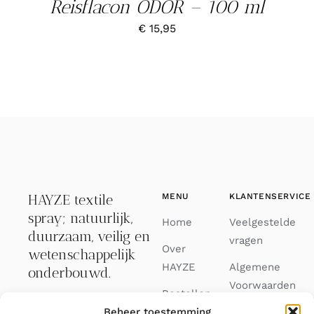
Reisflacon ODOR – 100 ml
€
15,95
HAYZE textile
MENU
KLANTENSERVICE
spray; natuurlijk,
Home
Veelgestelde
duurzaam, veilig en
vragen
Over
wetenschappelijk
HAYZE
Algemene
onderbouwd.
Voorwaarden
Bestellen
Binnen 3
Beheer toestemming
Privacy