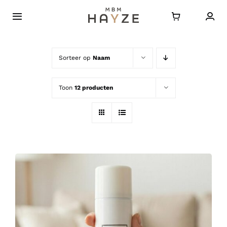
Ga
naar
Toggle
Navigatie
inhoud
Home
Sorteer op
Naam
Over HAYZE
Toon
12 producten
Bestellen
Journal
Contact
FAQ