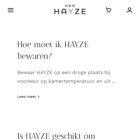
Ga
naar
Toggle
Navigatie
inhoud
Home
Hoe moet ik HAYZE
Over HAYZE
bewaren?
Bestellen
Bewaar HAYZE op een droge plaats bij
voorkeur op kamertemperatuur en uit ...
Journal
Lees meer
Contact
FAQ
Is HAYZE geschikt om