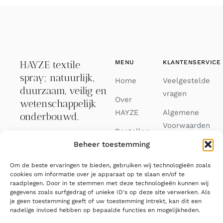
HAYZE textile
MENU
KLANTENSERVICE
spray; natuurlijk,
Home
Veelgestelde
duurzaam, veilig en
vragen
Over
wetenschappelijk
HAYZE
Algemene
onderbouwd.
Voorwaarden
Bestellen
Binnen 3
Beheer toestemming
Privacy
Journal
werkdagen verzonden.
Verklaring
Om de beste ervaringen te bieden, gebruiken wij technologieën zoals
Contact
033 88 82 688
cookies om informatie over je apparaat op te slaan en/of te
Cookiebeleid
raadplegen. Door in te stemmen met deze technologieën kunnen wij
FAQ
(EU)
gegevens zoals surfgedrag of unieke ID's op deze site verwerken. Als
info@hayze.eu
je geen toestemming geeft of uw toestemming intrekt, kan dit een
nadelige invloed hebben op bepaalde functies en mogelijkheden.